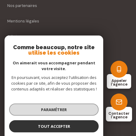
Nos partenaires
Mentions légales
Admin
Comme beaucoup, notre site
utilise les cookies
Nos honoraires
On aimerait vous accompagner pendant
Politique RGPD
votre visite.
En poursuivant, vous acceptez l'utilisation des
Appeler
cookies par ce site, afin de vous proposer des
Cookies
l'agence
contenus adaptés et réaliser des statistiques !
© 2026 | Tous droits réservés
PARAMÉTRER
Contacter
l'agence
Réalisé par
TOUT ACCEPTER
Agence Immobilière Di Florio