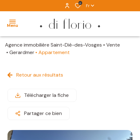
0
Fr
Menu
Agence immobilière Saint-Dié-des-Vosges
Vente
ACCUEIL
Gerardmer
Appartement
VENTES
Retour aux résultats
LOCATION
IMMOBILIER
Télécharger la fiche
D'EXCEPTION
ALERTE
Partager ce bien
MAIL
ESTIMATION