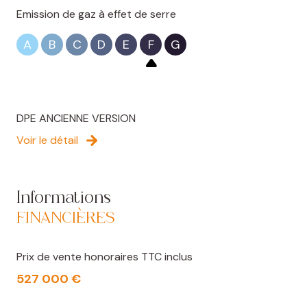
www.georisques.gouv.fr
Emission de gaz à effet de serre
Les informations sur les risques auxquels ce bien est
A
B
C
D
E
F
G
exposé sont disponibles sur le site
Géorisques
DPE ANCIENNE VERSION
Voir le détail
Informations
FINANCIÈRES
Prix de vente honoraires TTC inclus
527 000 €