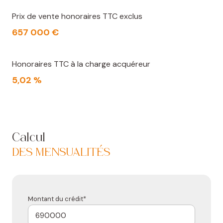
charge de l'acquéreur.
Prix de vente honoraires TTC exclus
Les informations sur les risques auxquels ce bien est
657 000 €
exposé sont disponibles sur le site Géorisques :
www.georisques.gouv.fr
Honoraires TTC à la charge acquéreur
5,02 %
Calcul
DES MENSUALITÉS
Montant du crédit*