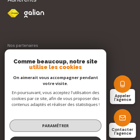
Nos partenaires
Comme beaucoup, notre site
Mentions légales
utilise les cookies
On aimerait vous accompagner pendant
Admin
votre visite.
En poursuivant, vous acceptez l'utilisation des
Nos honoraires
Appeler
cookies par ce site, afin de vous proposer des
l'agence
contenus adaptés et réaliser des statistiques !
Politique RGPD
Cookies
PARAMÉTRER
Contacter
l'agence