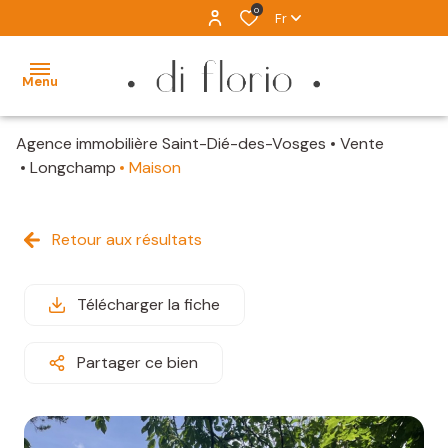
0
Fr
Menu
Agence immobilière Saint-Dié-des-Vosges
Vente
ACCUEIL
Longchamp
Maison
VENTES
Retour aux résultats
LOCATION
IMMOBILIER
Télécharger la fiche
D'EXCEPTION
ALERTE
Partager ce bien
MAIL
ESTIMATION