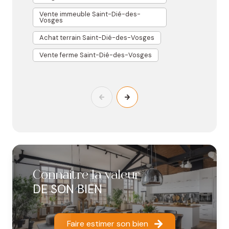
A
Vente immeuble Saint-Dié-des-
Vosges
Achat terrain Saint-Dié-des-Vosges
Vente ferme Saint-Dié-des-Vosges
Connaitre la valeur
DE SON BIEN
Faire estimer son bien