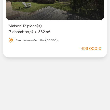
aison 12 pièce(s)
 chambre(s)
332 m²
Saulcy-sur-Meurthe (88580)
499 000 €