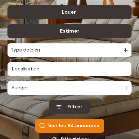
CONTACT
Louer
De l'ancien
De l'immo pro
Estimer
De l'immo pro
Type de bien
Budget
Filtrer
Voir les
64
annonces