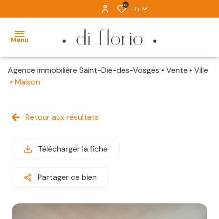
0
Fr
Menu
Agence immobilière Saint-Dié-des-Vosges
Vente
Ville
ACCUEIL
Maison
VENTES
Retour aux résultats
LOCATION
IMMOBILIER
Télécharger la fiche
D'EXCEPTION
ALERTE
Partager ce bien
MAIL
ESTIMATION