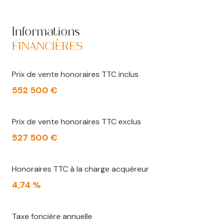
voisinage discret respecte la confidentialité de cette
propriété. Enfin, attenant à la maison, une grande
Informations
cuisine d'été avec barbecue complète les extérieurs
et offre un espace convivial.
FINANCIÈRES
Prix de vente honoraires TTC inclus
552 500 €
Prix de vente honoraires TTC exclus
527 500 €
Honoraires TTC à la charge acquéreur
4,74 %
Taxe foncière annuelle