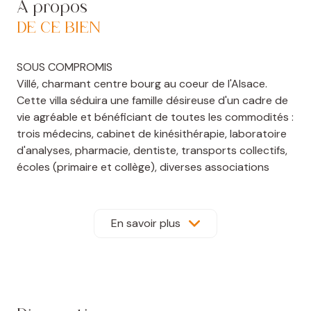
A propos
DE CE BIEN
SOUS COMPROMIS
Villé, charmant centre bourg au coeur de l'Alsace.
Cette villa séduira une famille désireuse d'un cadre de
vie agréable et bénéficiant de toutes les commodités :
trois médecins, cabinet de kinésithérapie, laboratoire
d'analyses, pharmacie, dentiste, transports collectifs,
écoles (primaire et collège), diverses associations
sportives et culturelles, etc.
Cette propriété est adaptée également à une
résidence sécondaire de par sa situation avec vue,
En savoir plus
confidentialité et proche des infrastructures
sportives et de plein air.
La propriété : de style "île de France", elle offre un
espace de plain pied important avec accès direct vers
les terrasses. Un grand hall d'entrée, un salonséjour