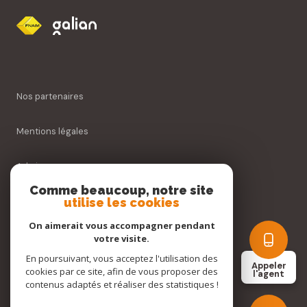
Nos partenaires
Mentions légales
Admin
Comme beaucoup, notre site
utilise les cookies
Nos honoraires
On aimerait vous accompagner pendant
Politique RGPD
votre visite.
En poursuivant, vous acceptez l'utilisation des
Appeler
cookies par ce site, afin de vous proposer des
Cookies
l'agent
contenus adaptés et réaliser des statistiques !