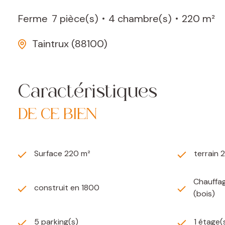
Ferme
7 pièce(s)
4 chambre(s)
220 m²
Taintrux (88100)
Caractéristiques
DE CE BIEN
Surface 220 m²
terrain 
Chauffag
construit en 1800
(bois)
5 parking(s)
1 étage(