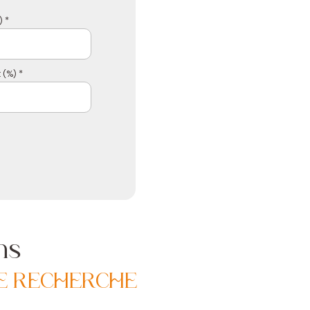
 *
 (%) *
ns
E RECHERCHE