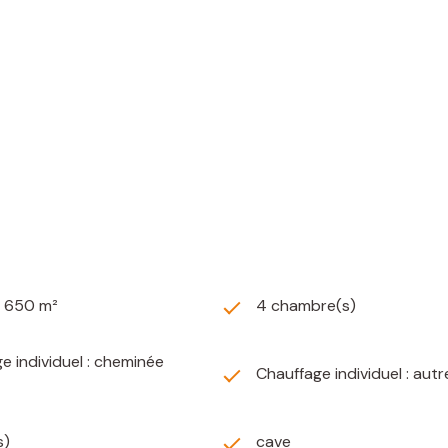
2 650 m²
4 chambre(s)
e individuel : cheminée
Chauffage individuel : autr
s)
cave