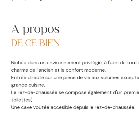
A propos
DE CE BIEN
Nichée dans un environnement privilégié, à l'abri de tou
charme de l'ancien et le confort moderne.
Entrée directe sur une pièce de vie aux volumes excepti
grande cuisine.
Le rez-de-chaussée se compose également d'un premier 
toilettes).
Une cave voûtée accesible depuis le rez-de-chaussée.
Un escalier décloisonné mène à une grande mezzanine l
(baignoire, double vasque, toilettes).
À l'extérieur : Terrain aménagé. Deux portails motorisés 
De vastes terrasses exposées à l'avant et sur le côté, au