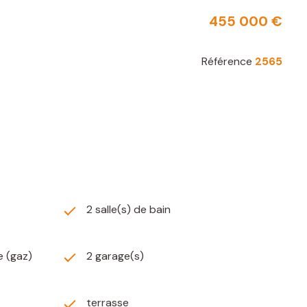
455 000 €
Référence
2565
2 salle(s) de bain
e (gaz)
2 garage(s)
terrasse