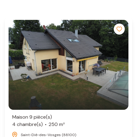
Maison 9 pièce(s)
4 chambre(s)
250 m²
Saint-Dié-des-Vosges (88100)