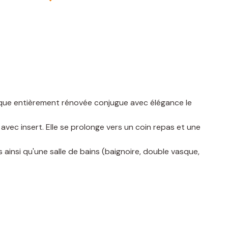
ntique entièrement rénovée conjugue avec élégance le
vec insert. Elle se prolonge vers un coin repas et une
nsi qu'une salle de bains (baignoire, double vasque,
mposé de deux chambres - ainsi qu'une salle de bains