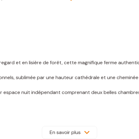
t regard et en lisière de forêt, cette magnifique ferme authe
onnels, sublimée par une hauteur cathédrale et une cheminée a
espace nuit indépendant comprenant deux belles chambres ai
umineuse permattant d'accéder sur un second espace nuit co
voiture et un portail piéton. Garage avec appenti.
En savoir plus
cun vis-à-vis.