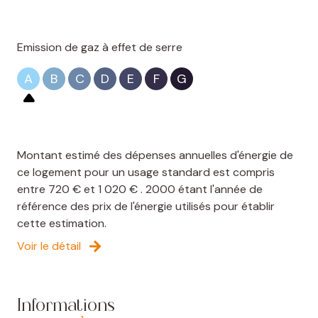
Un bien idéal pour une résidence secondaire ou un
investissement locatif saisonnier (revenus 8 000€ à 9
Emission de gaz à effet de serre
000€)
DPE : D et GES : A
A
B
C
D
E
F
G
Prix : 178 500€ dont 6,25% d'honoraires à la charge
de l'acquéreur
Prix hors honoraires : 168 000 €
Les informations sur les risques auxquels ce bien est
exposé sont disponibles sur le site Georisques :
Montant estimé des dépenses annuelles d'énergie de
www.georisques.gouv.fr
ce logement pour un usage standard est compris
entre 720 € et 1 020 € . 2000 étant l'année de
Les informations sur les risques auxquels ce bien est
référence des prix de l'énergie utilisés pour établir
exposé sont disponibles sur le site
Géorisques
cette estimation.
Voir le détail
Informations