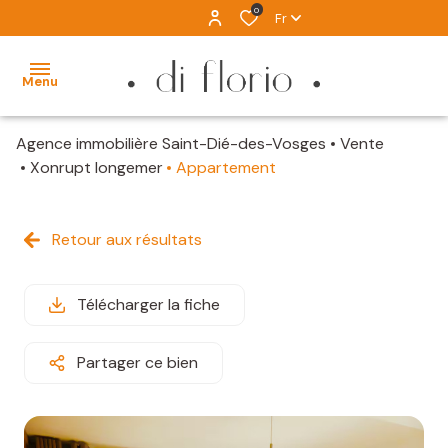
0
Fr
Menu
Agence immobilière Saint-Dié-des-Vosges
Vente
ACCUEIL
Xonrupt longemer
Appartement
VENTES
Retour aux résultats
LOCATION
IMMOBILIER
Télécharger la fiche
D'EXCEPTION
ALERTE
Partager ce bien
MAIL
ESTIMATION