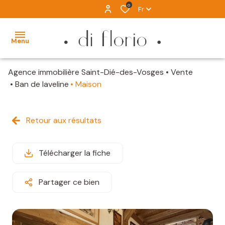
0
Fr
Menu
Agence immobilière Saint-Dié-des-Vosges
Vente
ACCUEIL
Ban de laveline
Maison
VENTES
Retour aux résultats
LOCATION
IMMOBILIER
Télécharger la fiche
D'EXCEPTION
ALERTE
Partager ce bien
MAIL
ESTIMATION