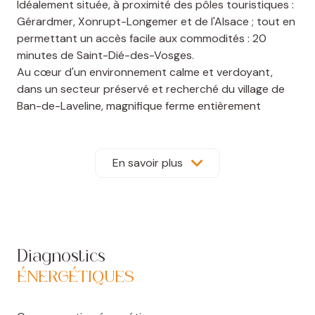
Idéalement située, à proximité des pôles touristiques :
Gérardmer, Xonrupt-Longemer et de l'Alsace ; tout en
permettant un accès facile aux commodités : 20
minutes de Saint-Dié-des-Vosges.
Au cœur d'un environnement calme et verdoyant,
dans un secteur préservé et recherché du village de
Ban-de-Laveline, magnifique ferme entièrement
rénovée avec des matériaux et des prestations haut
de gamme.
Développant environ 380 m² habitables, cette
En savoir plus
propriété de caractère conjugue avec élégance le
charme de l'ancien et le confort contemporain :
Rez-de-chaussée : entrée sur grande pièce de vie :
salon/séjour, accès terrasse arrière, une pièce
bibliothèque, salle de bains (baignoire, douche, double
Diagnostics
vasque), petit salon donnant accès à la cuisine
ÉNERGÉTIQUES
séparée, une petite salle d'eau (douche et vasque),
une chambre, accès garage de plain pied.
Un espace bien-être entièrement aménagé accessible