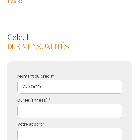
175 €
Les informations sur les risques auxquels ce bien est
exposé sont disponibles sur le site
Géorisques
Calcul
DES MENSUALITÉS
Montant du crédit*
Durée (années) *
Votre apport *