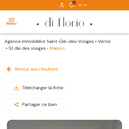
0
Fr
Menu
Agence immobilière Saint-Dié-des-Vosges
Vente
ACCUEIL
St die des vosges
Maison
VENTES
Retour aux résultats
LOCATION
IMMOBILIER
Télécharger la fiche
D'EXCEPTION
ALERTE
Partager ce bien
MAIL
ESTIMATION