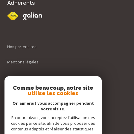
Adhérents
Nos partenaires
Mentions légales
Admin
Comme beaucoup, notre site
Nos honoraires
utilise les cookies
On aimerait vous accompagner pendant
Politique RGPD
votre visite.
En poursuivant, vous acceptez l'utilisation des
Cookies
cookies par ce site, afin de vous proposer des
contenus adaptés et réaliser des statistiques !