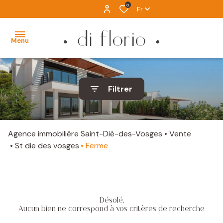
0
Fr
Menu
ACCUEIL
Filtrer
VENTES
LOCATION
Agence immobilière Saint-Dié-des-Vosges
Vente
IMMOBILIER
St die des vosges
Ferme
D'EXCEPTION
ALERTE
MAIL
Désolé,
Aucun bien ne correspond à vos critères de recherche
ESTIMATION